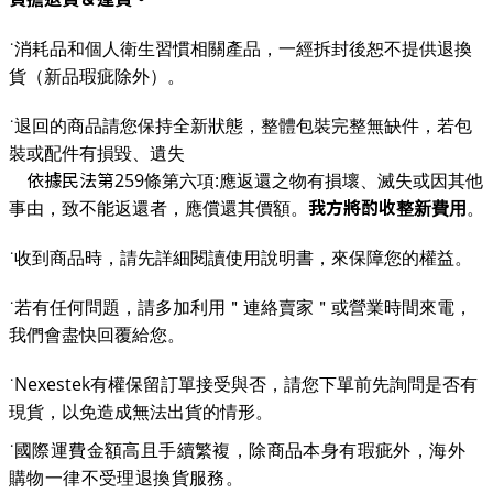
˙
消耗品和個人衛生習慣相關產品，一經拆封後恕不提供退換
貨（新品瑕疵除外）。
˙
退回的商品請您保持全新狀態，整體包裝完整無缺件，若包
裝或配件有損毀、遺失
259
:
依據民法第
條第六項
應返還之物有損壞、滅失或因其他
我方將酌收
事由，致不能返還者，應償還其價額。
整新費用
。
˙
收到商品時，請先詳細閱讀使用說明書，來保障您的權益。
˙
若有任何問題，請多加利用＂連絡賣家＂或營業時間來電
，
我們會盡快回覆給您。
Nexestek
˙
有權保留訂單接受與否，請您下單前先詢問是否有
現貨，以免造成無法出貨的情形。
˙
國際運費金額高且手續繁複，除商品本身有瑕疵外，海外
購物一律不受理退換貨服務。