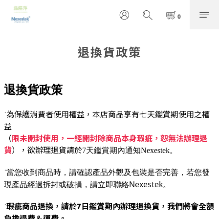
退換貨政策
退換貨政策
為保護消費者使用權益，本店商品享有七天鑑賞期使用之權
˙
益
（
限未開封使用，一經開封除商品本身瑕疵，恕無法辦理退
貨
），欲辦理退貨請於
7
天鑑賞期內通知
Nexestek
。
˙
當您收到商品時，請確認產品外觀及包裝是否完善，若您發
Nexestek
現產品經過拆封或破損，請立即聯絡
。
瑕疵商品退換，請於
7
日鑑賞期內辦理退換貨，我們將會全額
˙
負擔退費＆運費。