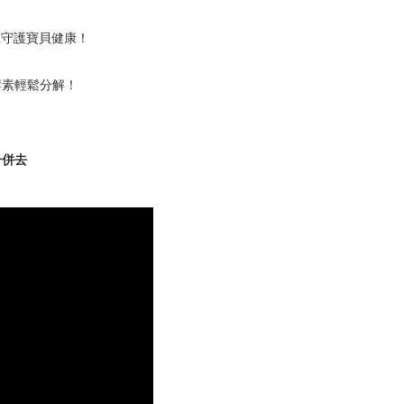
您守護寶貝健康！
酵素輕鬆分解！
一併去