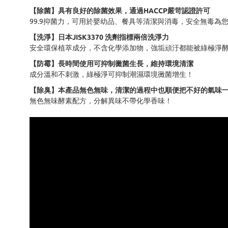
【除菌】具有良好的除菌效果，通過HACCP嚴苛認證許可
99.9抑菌力，可用於嬰幼品、餐具等清潔與消毒，安全無毒為
【洗淨】日本JISK3370 洗劑指標兩倍洗淨力
安全環保植萃成分，不含化學添加物，強垢頑汙都能被綠極淨
【防霉】長時間使用可抑制黴菌生長，維持環境清潔
成分溫和不刺激，綠極淨可抑制潮濕環境黴菌增生！
【除臭】本產品無色無味，清潔的過程中也順便把不好的氣味
無色無
味酵素配方，分解異味不帶化學香味！