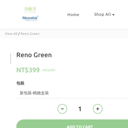
Shop All
Home
View All
/
Reno Green
Reno Green
NT$399
NT$599
包裝
ADD TO CART