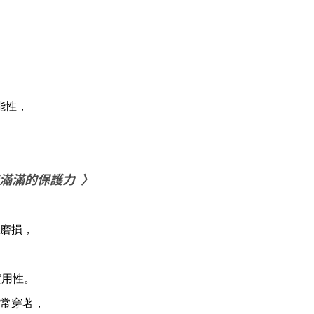
能性，
滿滿的保護力 〉
磨損，
實用性。
常穿著，