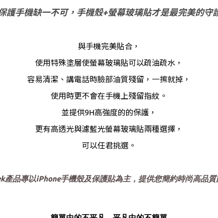
保護手機缺一不可，手機殼+螢幕玻璃貼才是最完美的守護
與手機完美貼合，
使用特殊塗層使螢幕玻璃貼可以疏油疏水，
容易清潔、講電話時臉部油質殘留，一擦就掉，
使用時更不會在手機上殘留指紋。
並提供
9H高強度的的保護，
更有高透光與濾藍光螢幕玻璃貼兩種選擇，
可以任君挑選。
ek
iPhone
產品專以
手機殼及保護貼為主，提供您簡約時尚高品質
簡單中的不平凡，平凡中的不簡單